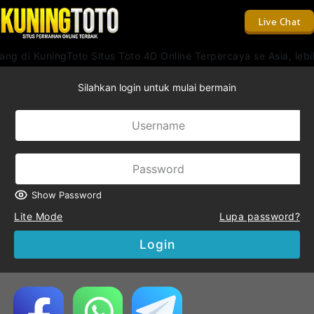
Live Chat
ng di KuningToto Situs Toto 4D Online Terpercaya se Asia, le
Silahkan login untuk mulai bermain
Show Password
Lite Mode
Lupa password?
Login